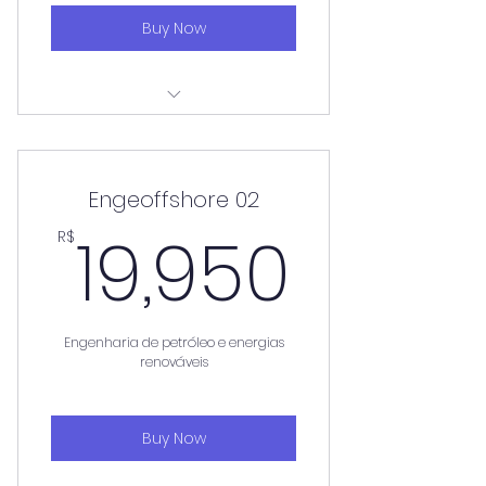
Buy Now
Aulas aos sábados
Engeoffshore 02
19,95
19,950
R$
Engenharia de petróleo e energias
renováveis
Buy Now