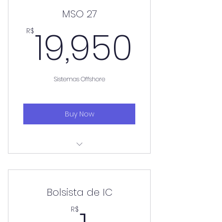
MSO 27
19,95
19,950
R$
Sistemas Offshore
Buy Now
Aulas aos sábados
Bolsista de IC
R$