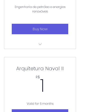
Engenharia de petróleo e energias
renováveis
Buy Now
Aulas aos sábados
Arquitetura Naval II
1R$
1
R$
Valid for 6 months