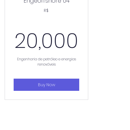
Engeoffshore 04
R$
20,0
20,000
Engenharia de petróleo e energias
renováveis
Buy Now
Engeoffshore 05