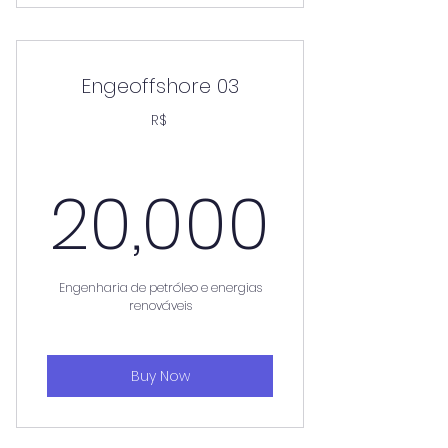
Engeoffshore 03
R$
20,0
20,000
Engenharia de petróleo e energias
renováveis
Buy Now