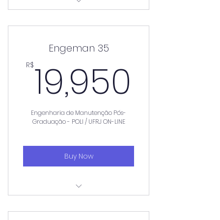
Aulas aos sábados
Engeman 35
19,95
19,950
R$
Engenharia de Manutenção Pós-
Graduação - POLI / UFRJ ON-LINE
Buy Now
Aulas aos sábados