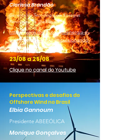
Clarissa Brandão
Gerente de Tecnologia em Energias
Renováveis na Shell Brasil
https://www.shell.com.br/energia-e-
inovacao/shell-talks-impulsionando-
progresso.html
23/08 a 25/08
Clique no canal do Youtube
Perspectivas e desafios do
Offshore Wind no Brasil
Elbia Gannoum
Presidente ABEEÓLICA
Monique Gonçalves