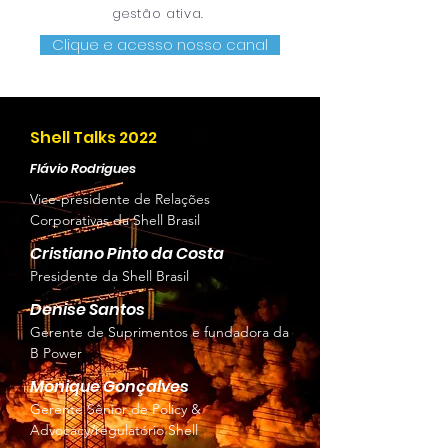
gestão ativa.
Clique e acesso nosso canal
Shell Talks 2022
Flávio Rodrigues
Vice-presidente de Relações
Corporativas da Shell Brasil
Cristiano Pinto da Costa
Presidente da Shell Brasil
Denise Santos
Gerente de Suprimentos e fundadora da
B Power
Monique Gonçalves
Gerente Sênior de Policy &
Advocacy/regulatório Shell