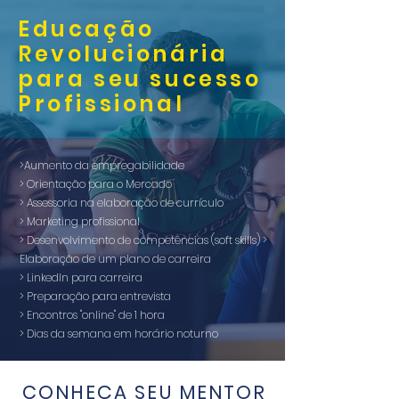
Educação
Revolucionária
para seu sucesso
Profissional
>Aumento da empregabilidade
> Orientação para o Mercado
> Assessoria na elaboração de currículo
> Marketing profissional
> Desenvolvimento de competências (soft skills)
>
Elaboração de um plano de carreira
> LinkedIn para carreira
> Preparação para entrevista
> Encontros "online" de 1 hora
> Dias da semana em horário noturno
CONHEÇA SEU MENTOR