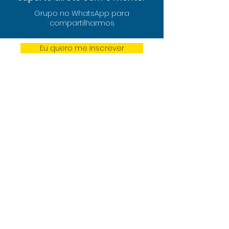
Grupo no WhatsApp para
compartilharmos
Eu quero me inscrever
LABECO
Laboratório de Educação
Continuada