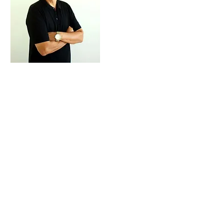
Engenheiro Naval, M.Sc, Ph.D, Pós Doc
Professor Associado POLI – UFRJ
Possui pós-doutorado na University of
New Orleans
(1995-1997)
, é doutor em
Ciências pela COPPE/UFRJ (1995) e mestre
em Ciências pela COPPE/UFRJ (1985). É
engenheiro naval formado no
Departamento de Engenharia Naval da
Escola Politécnica da UFRJ (1981) e
professor associado do Departamento
de Engenharia Naval da Escola
Politécnica da UFRJ. Professor do quadro
da UFRJ concursado em 1985.
Sua experiência profissional inclui
dezenas de cursos de graduação e
pós-graduação, cerca de 60 trabalhos
publicados em congressos nacionais e
internacionais e cerca 10 publicações
em periódicos internacionais, 10