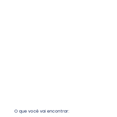
orientações de mestrado e 3
orientações de doutorado. O curriculum
completo encontra-se disponibilizado
na Plataforma LATTES.
O que você vai encontrar: