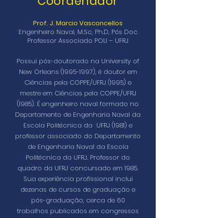
Coordenador
Prof. J. Marcio Vasconcellos
Engenheiro Naval, M.Sc, Ph.D, Pós Doc
Professor Associado POLI – UFRJ
Possui pós-doutorado na University of
New Orleans
(1995-1997)
, é doutor em
Ciências pela COPPE/UFRJ (1995) e
mestre em Ciências pela COPPE/UFRJ
(1985). É engenheiro naval formado no
Departamento de Engenharia Naval da
Escola Politécnica da UFRJ (1981) e
professor associado do Departamento
de Engenharia Naval da Escola
Politécnica da UFRJ. Professor do
quadro da UFRJ concursado em 1985.
Sua experiência profissional inclui
dezenas de cursos de graduação e
pós-graduação, cerca de 60
trabalhos publicados em congressos