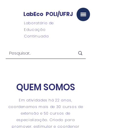
LabEco POLI/UFRJ
Laboratório de
Educação
Continuada
QUEM SOMOS
Em atividades há 22 anos,
coordenamos mais de 30 cursos de
extensão e 50 cursos de
especialização. Criado para
promover, estimular e coordenar