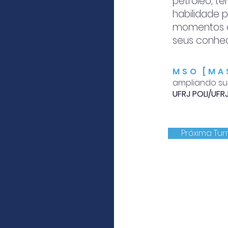
petróleo, t
habilidade 
momentos de
seus conhe
MSO [MA
ampliando s
UFRJ
POLI/UFR
Próxima Tur