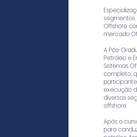
Especializa
segmentos d
Offshore c
mercado Of
A Pós-Grad
Petróleo e 
Sistemas O
completo, q
participant
execução de
diversos se
offshore.
Após o curs
para conduz