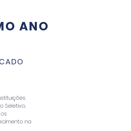
MO ANO
RCADO
stituições
 Seletivo,
 os
hecimento na