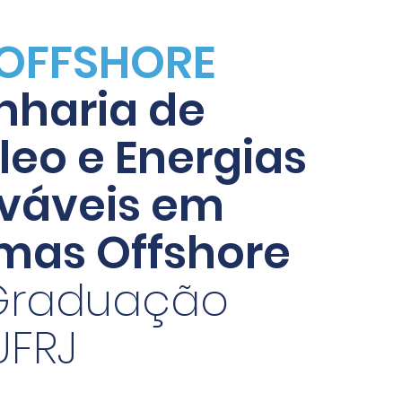
OFFSHORE
nharia de
leo e Energias
váveis em
emas Offshore
Graduação
UFRJ