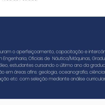
ocuram o aperfeiçoamento, capacitação e intercâ
m Engenharia,
Oficiais de Náutica/Máquinas,
Gradu
leo, e
studantes cursando o último ano da grad
 em áreas afins: geologia, oceanografia, ciência
ção etc. com seleção mediante análise curricular