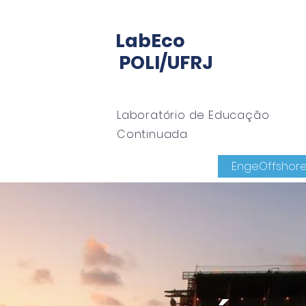
LabEco
POLI/UFRJ
Laboratório de Educação
Continuada
io LabECO
Mentoria
EngeMan
EngeOffshor