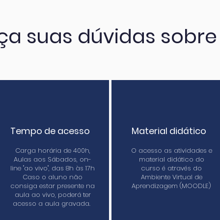
ça suas dúvidas sobre
Tempo de acesso
Material didático
Carga horária de 400h,
O acesso as atividades e
Aulas aos Sábados, on-
material didático do
line "ao vivo", das 8h às 17h
curso é através do
Caso o aluno não
Ambiente Virtual de
consiga estar presente na
Aprendizagem (MOODLE)
aula ao vivo, poderá ter
acesso a aula gravada.