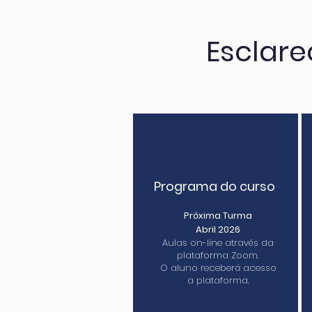
Esclare
Programa do curso
Próxima Turma
Abril 2026
Aulas on-line através da
plataforma Zoom.
O aluno receberá acesso
a plataforma.