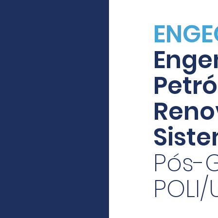
ENGE
Enge
Petró
Reno
Sist
Pós-
POLI/