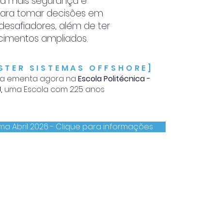
erá mais segurança e
para tomar decisões em
safiadores, além de ter
cimentos ampliados.
STER SISTEMAS OFFSHORE]
ua ementa agora na
Escola Politécnica -
J,
uma Escola com 225 anos
ma Abril 2026 - Clique para informações