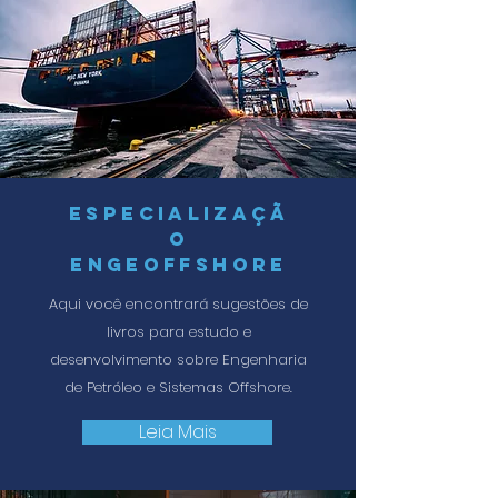
ESPECIALIZAÇÃ
O
Engeoffshore
Aqui você encontrará sugestões de
livros para estudo e
desenvolvimento sobre Engenharia
de Petróleo e Sistemas Offshore.
Leia Mais