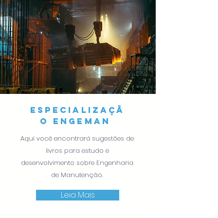
ESPECIALIZaçã
O engeman
Aqui você encontrará sugestões de
livros para estudo e
desenvolvimento sobre Engenharia
de Manutenção.
Leia Mais