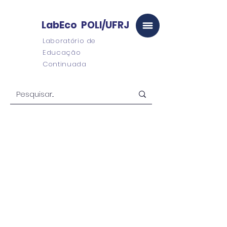
LabEco POLI/UFRJ
Laboratório de
Educação
Continuada
LabEco
POLI/UFRJ
Campus Virtual
Graduação
Pós-Graduação
Consultoria e
Projetos