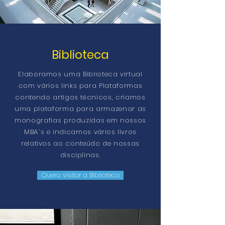
Biblioteca
Elaboramos uma Biblioteca virtual
com vários links para Plataformas
contendo artigos técnicos, criamos
uma plataforma para armazenar as
monografias produzidas em nossos
MBA´s e indicamos vários livros
relativos
ao conteúdo de nossas
disciplinas.
Quero visitar a Biblioteca