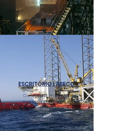
Ativos.
ESCRITÓRIO LABECO
Consultoria, Projetos e
Pesquisa. Atuação nas
áreas de Engenharia
Naval, Petróleo e
Energias Renováveis.