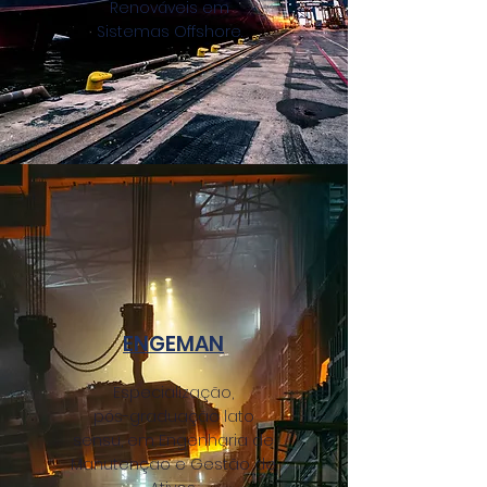
Renováveis em
Sistemas Offshore.
ENGEMAN
Especialização,
pós-graduação lato
sensu, em Engenharia de
Manutenção e Gestão de