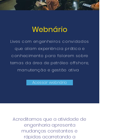
Webnário
Lives com engenheiros convidados
que aliam experiência prática e
conhecimento para falarem sobre
temas da área de petróleo offshore,
manutenção e gestão ativa
Acessar webnário
Acreditamos que a atividade de
engenharia apresenta
mudanças constantes e
rápidas acarretando a