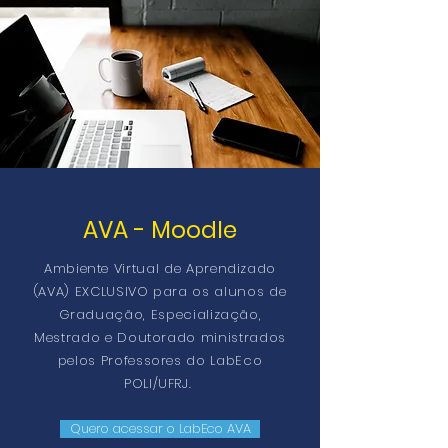
AVA - Moodle
Ambiente Virtual de Aprendizado
(AVA) EXCLUSIVO para os alunos de
Graduação, Especialização,
Mestrado e Doutorado ministrados
pelos Professores do LabEco
POLI/UFRJ.
Quero acessar o LabEco AVA