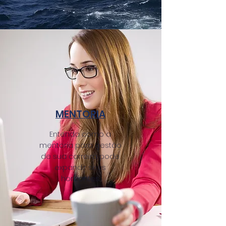
MENTORIA
Entenda como a
mentoria para gestão
de sua carreira pode
expandir seus
horizontes.