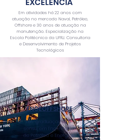
EXCELÊNCIA
Em atividades há 22 anos com
atuação no mercado Naval, Petróleo,
Offshore e 30 anos de atuação na
manutenção. Especialização na
Escola Politécnica da UFRJ. Consultoria
e Desenvolvimento de Projetos
Tecnológicos
ENGEOFFSHORE
Pós-graduação lato
sensu, em Engenharia
de Petróleo e Energias