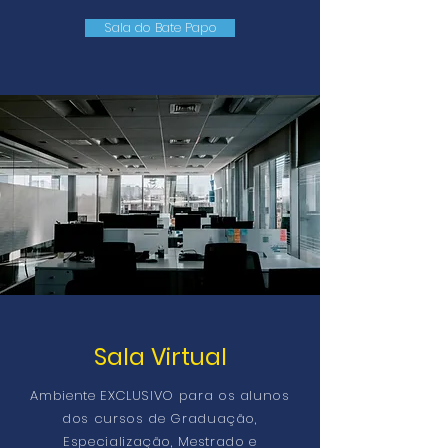
Sala do Bate Papo
Sala Virtual
Ambiente EXCLUSIVO para os alunos
dos cursos de Graduação,
Especialização, Mestrado e