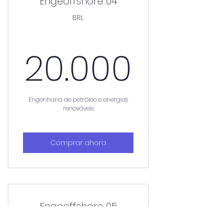
Engeoffshore 04
BRL
20.0
20.000
Engenharia de petróleo e energias
renováveis
Comprar ahora
Engeoffshore 05