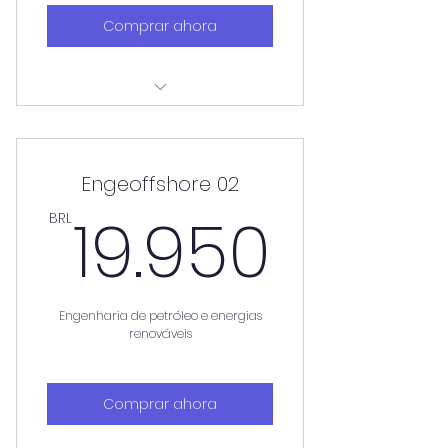
Comprar ahora
Aulas aos sábados
Engeoffshore 02
19.95
19.950
BRL
Engenharia de petróleo e energias
renováveis
Comprar ahora