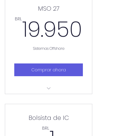
MSO 27
19.95
19.950
BRL
Sistemas Offshore
Comprar ahora
Aulas aos sábados
Bolsista de IC
BRL