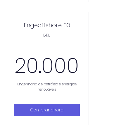
Engeoffshore 03
BRL
20.0
20.000
Engenharia de petróleo e energias
renováveis
Comprar ahora