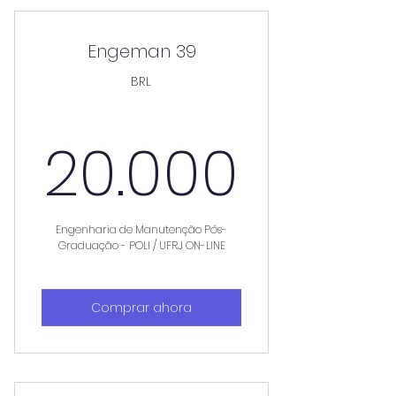
Engeman 39
BRL
20.0
20.000
Engenharia de Manutenção Pós-
Graduação - POLI / UFRJ ON-LINE
Comprar ahora