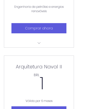
Engenharia de petróleo e energias
renováveis
Comprar ahora
Aulas aos sábados
Arquitetura Naval II
1BRL
1
BRL
Válido por 6 meses