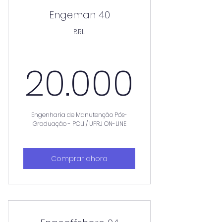
Engeman 40
BRL
20.0
20.000
Engenharia de Manutenção Pós-
Graduação - POLI / UFRJ ON-LINE
Comprar ahora