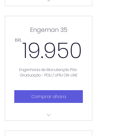
Aulas aos sábados
Engeman 35
19.95
19.950
BRL
Engenharia de Manutenção Pós-
Graduação - POLI / UFRJ ON-LINE
Comprar ahora
Aulas aos sábados