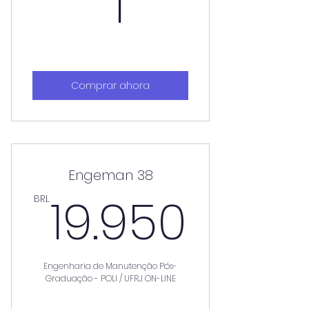
1BRL
1
Comprar ahora
Engeman 38
19.95
19.950
BRL
Engenharia de Manutenção Pós-
Graduação - POLI / UFRJ ON-LINE