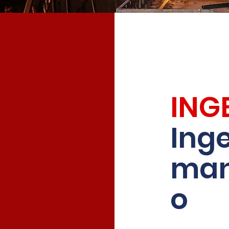
ING
Inge
man
o