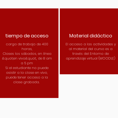
tiempo de acceso
Material didáctico
carga de trabajo de 400
El acceso a las actividades y
horas,
al material del curso es a
Clases los sábados, en línea
través del Entorno de
&quot;en vivo&quot;, de 8 am
aprendizaje virtual (MOODLE)
a 5 pm
Si el estudiante no puede
asistir a la clase en vivo,
puede tener acceso a la
clase grabada.