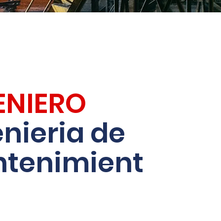
ENIERO
nieria de
tenimient