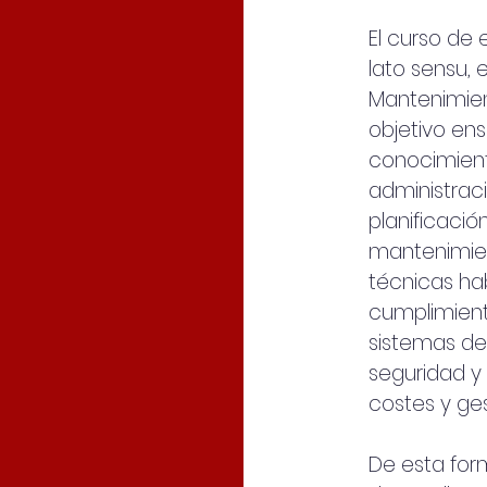
El curso de 
lato sensu, 
Mantenimie
objetivo ens
conocimient
administraci
planificació
mantenimien
técnicas hab
cumplimient
sistemas de
seguridad y 
costes y ges
De esta for