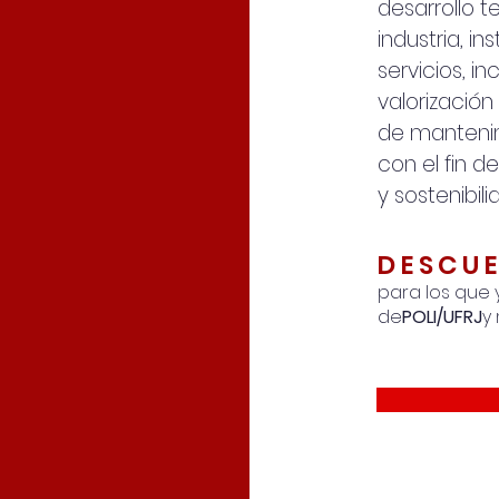
desarrollo t
industria, i
servicios, in
valorización
de mantenim
con el fin d
y sostenibil
DESCUE
para los que 
de
POLI/UFRJ
y