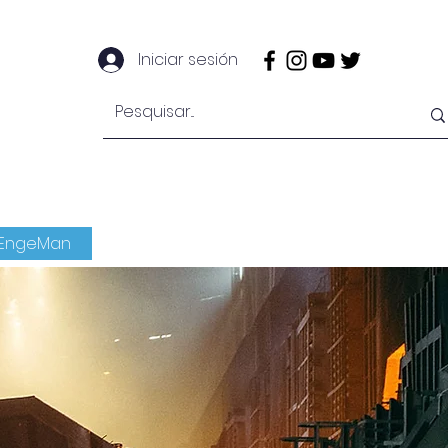
Iniciar sesión
EngeMan
EngeOffshore
Mais