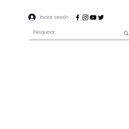
Iniciar sesión
EngeMan
EngeOffshore
Mais