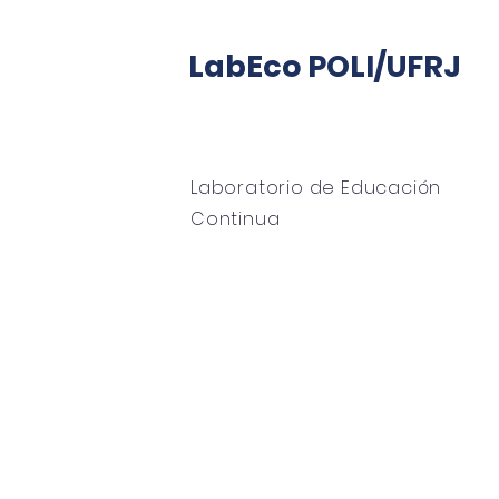
LabEco POLI/UFRJ
Laboratorio de Educación
Continua
hogar
Sobre
Oficina LabECO
tutoría