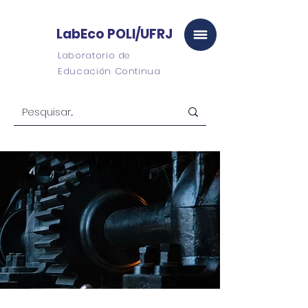
LabEco POLI/UFRJ
Laboratorio de
Educación Continua