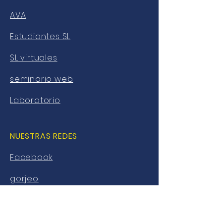
AVA
Estudiantes SL
SL virtuales
seminario web
Laboratorio
NUESTRAS REDES
Facebook
gorjeo
Instagram
YouTube