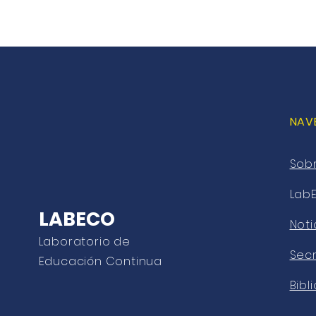
NAV
Sob
Lab
LABECO
Noti
Laboratorio de
Secr
Educación Continua
Bibl