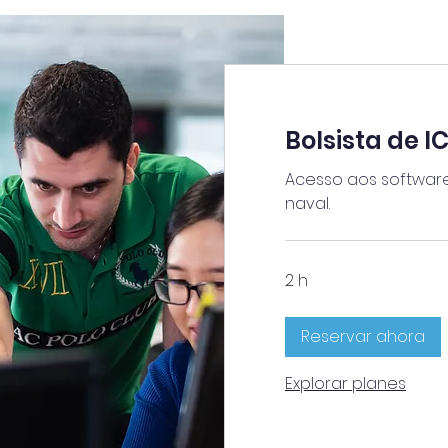
Bolsista de I
Acesso aos softwar
naval.
2 h
Reservar ahora
Explorar planes