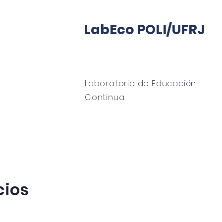
LabEco POLI/UFRJ
Laboratorio de Educación
Continua
hogar
Sobre
Oficina LabECO
tutoría
cios