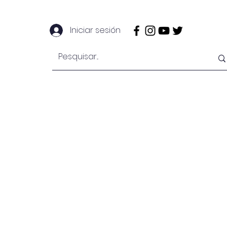
Iniciar sesión
EngeMan
EngeOffshore
Mais