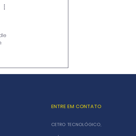
4 bilhões para a
ução de hidrogênio
e
dle 
.
ENTRE EM CONTATO
CETRO TECNOLÓGICO,