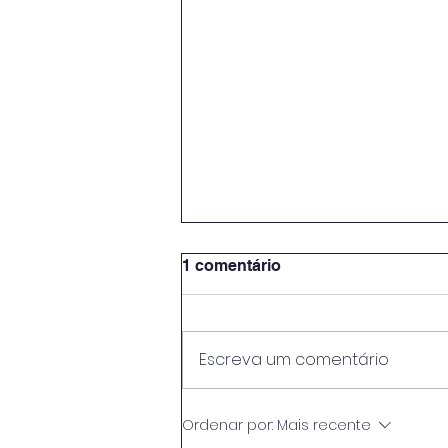
1 comentário
Escreva um comentário
Baker Hughes firma acordo
Ordenar por:
Mais recente
de US$ 9 bilhões com a