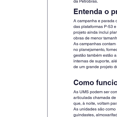
da Petrobras. 
Entenda o pr
A campanha e parada de
das plataformas P-53 e
projeto ainda inclui pl
obras de menor tamanho
As campanhas contam co
no planejamento, fornec
gestão também estão a 
internas de suporte, al
de um grande projeto du
Como funci
As UMS podem ser cone
articulada chamada de 
que, à noite, voltam pa
As unidades são como hot
guindastes, almoxarif