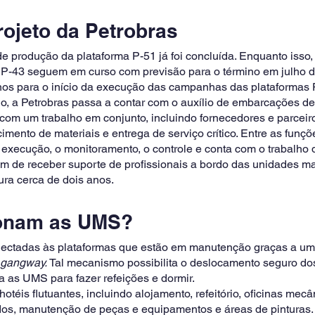
ojeto da Petrobras 
 produção da plataforma P-51 já foi concluída. Enquanto isso
 P-43 seguem em curso com previsão para o término em julho d
anos para o início da execução das campanhas das plataformas 
, a Petrobras passa a contar com o auxílio de embarcações de
m um trabalho em conjunto, incluindo fornecedores e parceiro
imento de materiais e entrega de serviço crítico. Entre as funç
execução, o monitoramento, o controle e conta com o trabalho 
ém de receber suporte de profissionais a bordo das unidades mar
ra cerca de dois anos. 
onam as UMS? 
ctadas às plataformas que estão em manutenção graças a um
gangway. 
Tal mecanismo possibilita o deslocamento seguro dos
ra as UMS para fazer refeições e dormir. 
éis flutuantes, incluindo alojamento, refeitório, oficinas mecân
ados, manutenção de peças e equipamentos e áreas de pintura