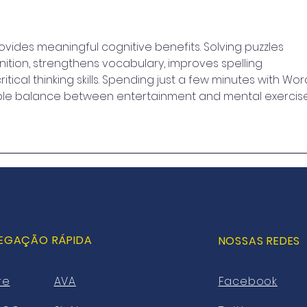
aprovação da Bureau
US$ 
Veritas (BV)
prod
verd
rovides meaningful cognitive benefits. Solving puzzles 
tion, strengthens vocabulary, improves spelling 
ical thinking skills. Spending just a few minutes with Wor
ble balance between entertainment and mental exercise
EGAÇÃO RÁPIDA
NOSSAS REDES
re
AVA
Facebook