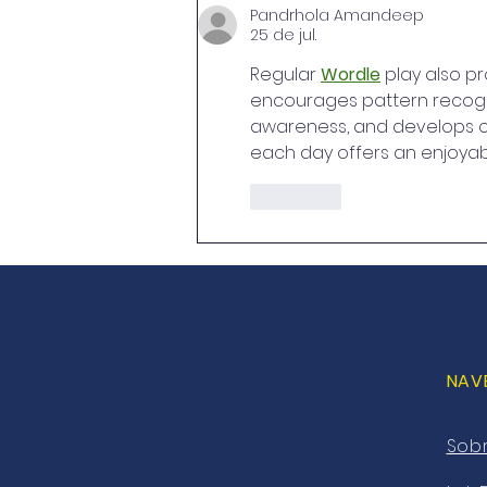
Modec
Pandrhola Amandeep
25 de jul.
Regular 
Wordle
 play also p
encourages pattern recogni
awareness, and develops crit
each day offers an enjoya
Curtir
NAV
Sob