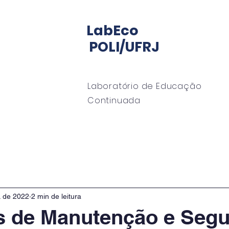
LabEco
POLI/UFRJ
Laboratório de Educação
Continuada
io LabECO
Mentoria
EngeMan
EngeOffshor
. de 2022
2 min de leitura
s de Manutenção e Seg