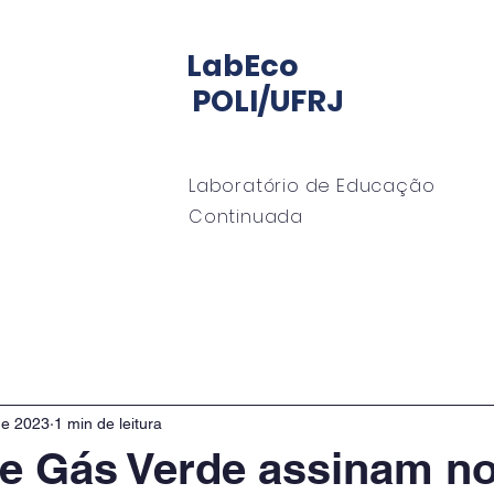
LabEco
POLI/UFRJ
Laboratório de Educação
Continuada
io LabECO
Mentoria
EngeMan
EngeOffshor
de 2023
1 min de leitura
e Gás Verde assinam n