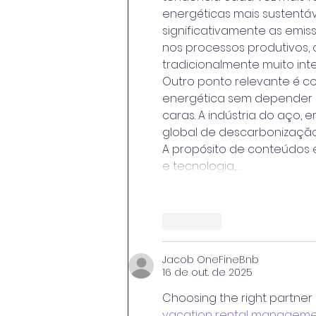
energéticas mais sustentáv
significativamente as emis
nos processos produtivos,
tradicionalmente muito int
Outro ponto relevante é c
energética sem depender e
caras. A indústria do aço,
global de descarbonização
A propósito de conteúdos e
e tecnologia,…
Curtir
Jacob OneFineBnb
16 de out. de 2025
Choosing the right partner
vacation rental managem