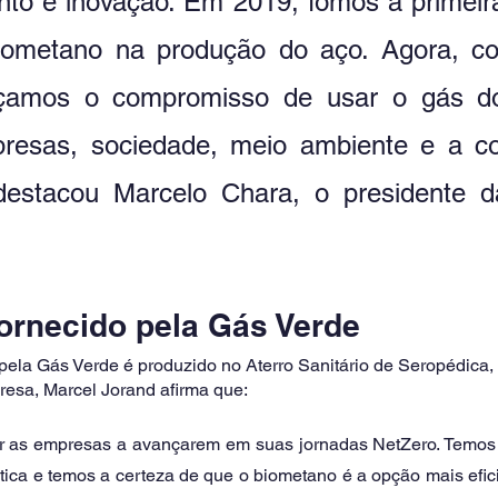
nto e inovação. Em 2019, fomos a primeir
 biometano na produção do aço. Agora, c
rçamos o compromisso de usar o gás do
presas, sociedade, meio ambiente e a c
destacou Marcelo Chara, o presidente d
ornecido pela Gás Verde 
pela Gás Verde é produzido no Aterro Sanitário de Seropédica, 
esa, Marcel Jorand afirma que: 
r as empresas a avançarem em suas jornadas NetZero. Temos
ica e temos a certeza de que o biometano é a opção mais efici