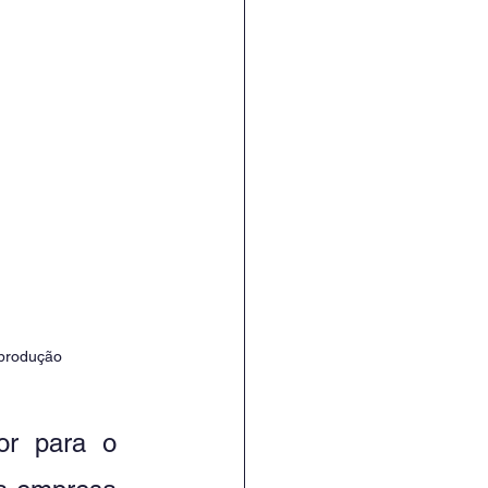
eprodução
or para o 