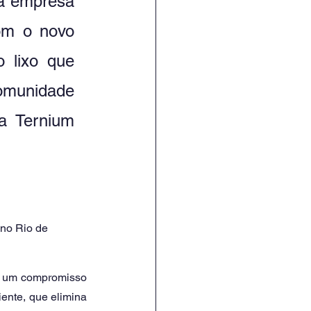
a empresa 
om o novo 
 lixo que 
omunidade 
a Ternium 
no Rio de 
 um compromisso 
ente, que elimina 