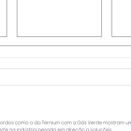
Projeto de captura de
Gove
carbono a bordo ganha
anun
aprovação da Bureau
US$ 
Veritas (BV)
prod
verd
acordos como o da Ternium com a Gás Verde mostram u
orte na indústria pesada em direção a soluções 