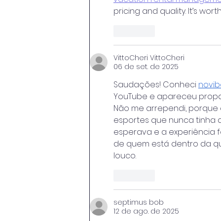
pricing and quality. It’s wor
Curtir
VittoCheri VittoCheri
06 de set. de 2025
Saudações! Conheci 
novibe
YouTube e apareceu propag
Não me arrependi, porque 
esportes que nunca tinha 
esperava e a experiência fo
de quem está dentro da 
louco.
Curtir
septimus bob
12 de ago. de 2025