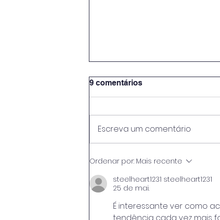
9 comentários
Escreva um comentário
Baker Hughes firma acordo
Ordenar por:
Mais recente
de US$ 9 bilhões com a
Modec
steelheart1231 steelheart1231
25 de mai.
É interessante ver como 
tendência cada vez mais f