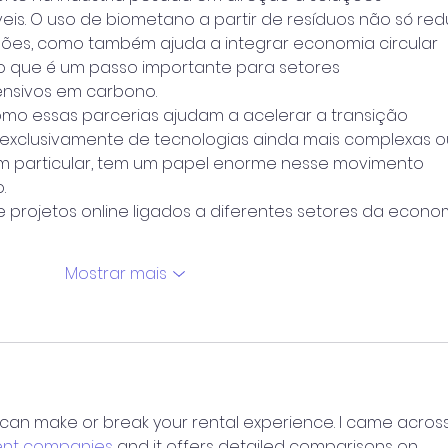
eis. O uso de biometano a partir de resíduos não só red
sões, como também ajuda a integrar economia circular 
 o que é um passo importante para setores 
ensivos em carbono.
omo essas parcerias ajudam a acelerar a transição 
xclusivamente de tecnologias ainda mais complexas o
 em particular, tem um papel enorme nesse movimento 
.
 projetos online ligados a diferentes setores da econo
Mostrar mais
 can make or break your rental experience. I came across
ent companies
 and it offers detailed comparisons on 