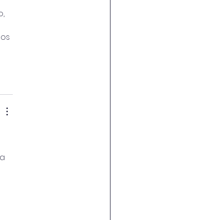
, 
os 
a 