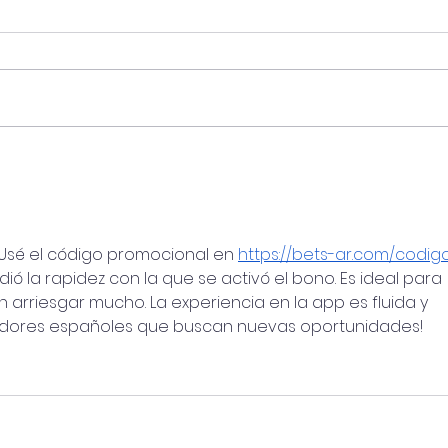
Projeto de captura de
Gove
carbono a bordo ganha
anun
aprovação da Bureau
US$ 
Veritas (BV)
prod
verd
Usé el código promocional en 
https://bets-ar.com/codig
ió la rapidez con la que se activó el bono. Es ideal para 
n arriesgar mucho. La experiencia en la app es fluida y 
gadores españoles que buscan nuevas oportunidades!