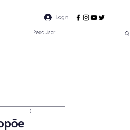
Login
e
Notícias
Secretaria
Mais
ropõe