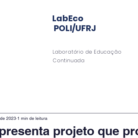
LabEco
POLI/UFRJ
Laboratório de Educação
Continuada
io LabECO
Mentoria
EngeMan
EngeOffshor
 de 2023
1 min de leitura
presenta projeto que p