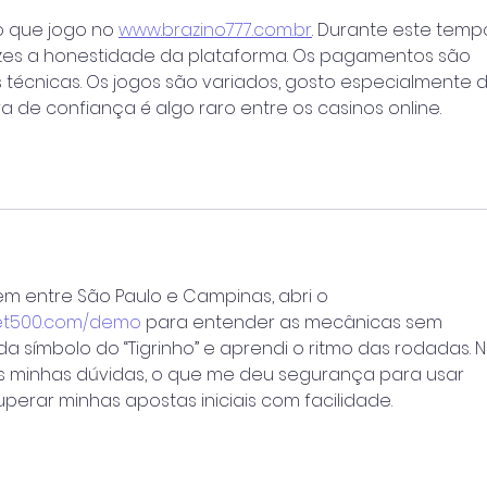
o que jogo no 
www.brazino777.com.br
. Durante este tempo
zes a honestidade da plataforma. Os pagamentos são 
 técnicas. Os jogos são variados, gosto especialmente d
a de confiança é algo raro entre os casinos online. 
m entre São Paulo e Campinas, abri o 
bet500.com/demo
 para entender as mecânicas sem 
ada símbolo do “Tigrinho” e aprendi o ritmo das rodadas. N
 minhas dúvidas, o que me deu segurança para usar 
uperar minhas apostas iniciais com facilidade.