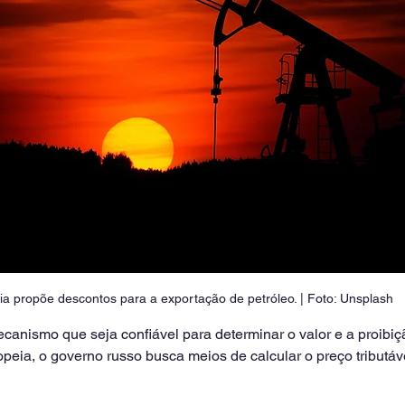
ia propõe descontos para a exportação de petróleo. | Foto: Unsplash 
canismo que seja confiável para determinar o valor e a proibi
peia, o governo russo busca meios de calcular o preço tributáve