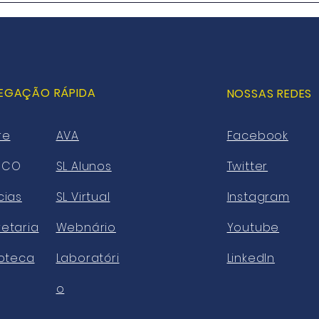
EGAÇÃO RÁPIDA
NOSSAS REDES
re
AVA
Facebook
ECO
SL Alunos
Twitter
cias
SL Virtual
Instagram
etaria
Webnário
Youtube
ioteca
Laboratóri
LinkedIn
o