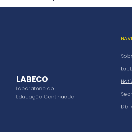
NAV
Sob
Lab
LABECO
Notí
Laboratório de
Secr
Educação Continuada
Bibl