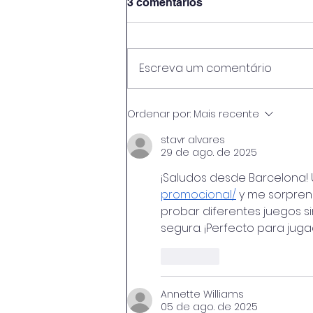
3 comentários
Escreva um comentário
Baker Hughes firma acordo
Ordenar por:
Mais recente
de US$ 9 bilhões com a
Modec
stavr alvares
29 de ago. de 2025
¡Saludos desde Barcelona! 
promocional/
 y me sorprend
probar diferentes juegos si
segura. ¡Perfecto para ju
Curtir
Annette Williams
05 de ago. de 2025