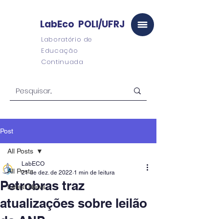
LabEco POLI/UFRJ
Laboratório de
Educação
Continuada
Post
All Posts
LabECO
All Posts
21 de dez. de 2022
1 min de leitura
Petrobras traz
Latest News
atualizações sobre leilão