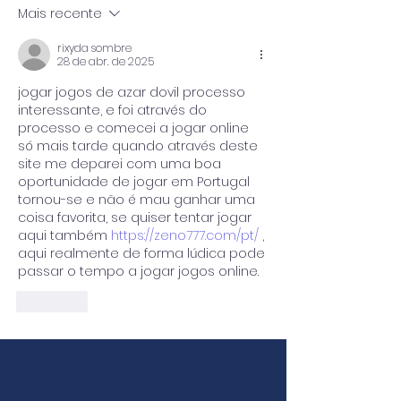
Mais recente
Veritas (BV)
produção de hi
verde
rixyda sombre
28 de abr. de 2025
jogar jogos de azar dovil processo 
interessante, e foi através do 
processo e comecei a jogar online 
só mais tarde quando através deste 
site me deparei com uma boa 
oportunidade de jogar em Portugal 
tornou-se e não é mau ganhar uma 
coisa favorita, se quiser tentar jogar 
aqui também 
https://zeno777.com/pt/
 , 
aqui realmente de forma lúdica pode 
passar o tempo a jogar jogos online.
Curtir