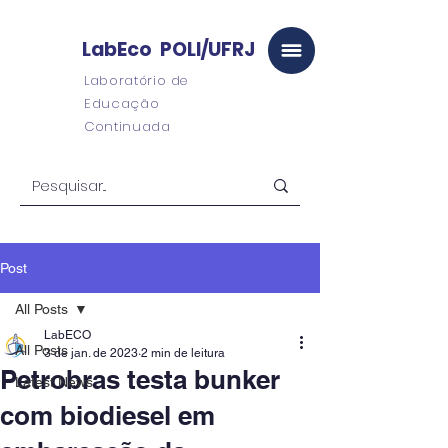
LabEco POLI/UFRJ
Laboratório de
Educação
Continuada
Post
All Posts
LabECO
All Posts
3 de jan. de 2023
2 min de leitura
Petrobras testa bunker
Latest News
com biodiesel em