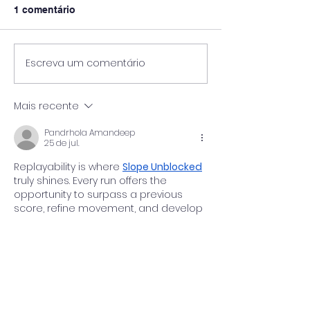
1 comentário
Escreva um comentário
Projeto de captura de
Governo do Ur
carbono a bordo ganha
anuncia invest
aprovação da Bureau
US$ 4 bilhões p
Mais recente
Veritas (BV)
produção de hi
verde
Pandrhola Amandeep
25 de jul.
Replayability is where 
Slope Unblocked
truly shines. Every run offers the 
opportunity to surpass a previous 
score, refine movement, and develop 
greater consistency. Whether 
competing against friends or 
challenging personal records, players 
are constantly motivated to return for 
another attempt. The game's endless 
format ensures that there is always a 
new milestone waiting just beyond 