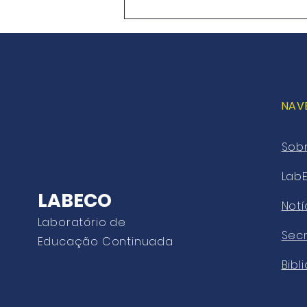
Baker Hughes firma acordo
de US$ 9 bilhões com a
Modec
NAV
Sob
Lab
LABECO
Notí
Laboratório de
Secr
Educação Continuada
Bibl