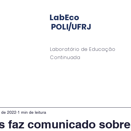
LabEco
POLI/UFRJ
Laboratório de Educação
Continuada
io LabECO
Mentoria
EngeMan
EngeOffshor
. de 2022
1 min de leitura
s faz comunicado sobre