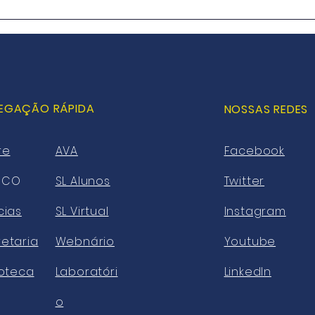
Projeto de captura de
Gove
carbono a bordo ganha
anun
aprovação da Bureau
US$ 
Veritas (BV)
prod
verd
EGAÇÃO RÁPIDA
NOSSAS REDES
re
AVA
Facebook
ECO
SL Alunos
Twitter
cias
SL Virtual
Instagram
etaria
Webnário
Youtube
ioteca
Laboratóri
LinkedIn
o