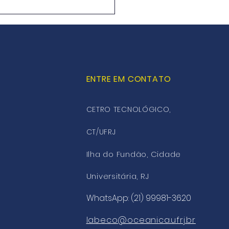
rno do Uruguai
cia investimento de
4 bilhões para a
ução de hidrogênio
e
ENTRE EM CONTATO
CETRO TECNOLÓGICO,
CT/UFRJ
Ilha do Fundão, Cidade
Universitária, RJ
WhatsApp: (21) 99981-3620
labeco@oceanica.ufrj.br