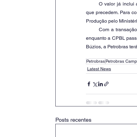
	O valor já inclui ajustes que foram previstos no contrato a partir do cumprimento das condições 
que precedem. Para conc
Produção pelo Ministér
	Com a transação concluída, a Petrobras vai passar a ter 85% no contrato do campo de Búzios, 
enquanto a CPBL passa
Búzios, a Petrobras te
Petrobras
Petrobras Camp
Latest News
Posts recentes