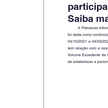
particip
Saiba ma
	A Petrobras informou nesta sexta-feira (25) que recebeu o montante de R$: 10,3 bilhões. A notícia 
foi dada como continui
04/10/2021 e 04/03/20
tem relação com a ces
Volume Excedente da C
de estabelecer a parce