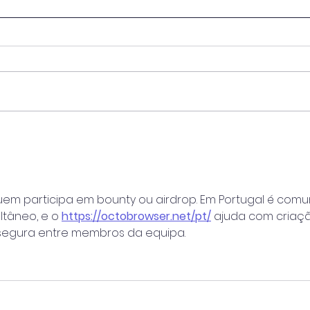
Projeto de captura de
Gove
carbono a bordo ganha
anun
aprovação da Bureau
US$ 
Veritas (BV)
prod
verd
uem participa em bounty ou airdrop. Em Portugal é com
ltâneo, e o 
https://octobrowser.net/pt/
 ajuda com criaç
a segura entre membros da equipa.