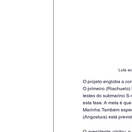
Lula a
O projeto engloba a co
O primeiro (Riachuelo) 
testes do submarino S-
esta fase. A meta é que
Marinha. Também espera
(Angostura) está previs
O presidente visitou 