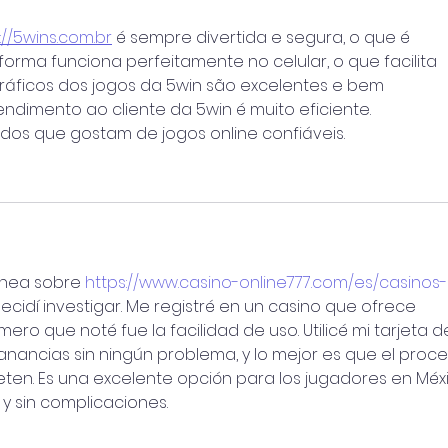
://5wins.com.br
 é sempre divertida e segura, o que é 
forma funciona perfeitamente no celular, o que facilita 
gráficos dos jogos da 5win são excelentes e bem 
tendimento ao cliente da 5win é muito eficiente. 
os que gostam de jogos online confiáveis.
ínea sobre 
https://www.casino-online777.com/es/casinos-
decidí investigar. Me registré en un casino que ofrece 
ero que noté fue la facilidad de uso. Utilicé mi tarjeta d
ganancias sin ningún problema, y lo mejor es que el proce
en. Es una excelente opción para los jugadores en Méx
y sin complicaciones.