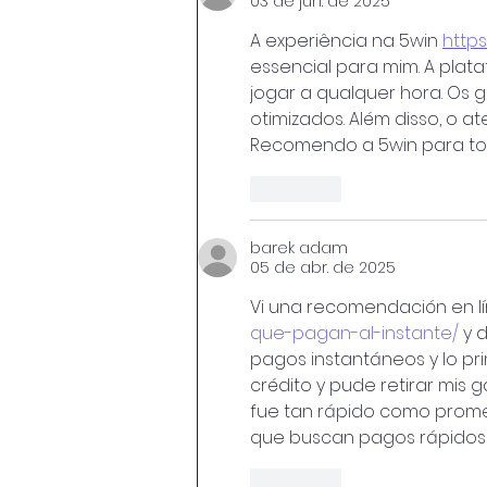
03 de jun. de 2025
A experiência na 5win 
https
essencial para mim. A plata
jogar a qualquer hora. Os 
otimizados. Além disso, o a
Recomendo a 5win para tod
Curtir
barek adam
05 de abr. de 2025
Vi una recomendación en l
que-pagan-al-instante/
 y 
pagos instantáneos y lo prim
crédito y pude retirar mis 
fue tan rápido como promet
que buscan pagos rápidos 
Curtir