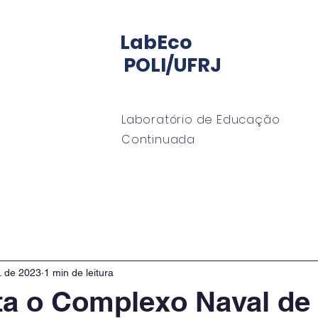
LabEco
POLI/UFRJ
Laboratório de Educação
Continuada
io LabECO
Mentoria
EngeMan
EngeOffshor
. de 2023
1 min de leitura
ita o Complexo Naval de