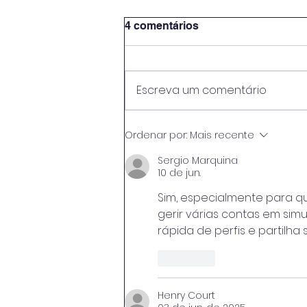
4 comentários
Escreva um comentário
Baker Hughes firma acordo
Ordenar por:
Mais recente
de US$ 9 bilhões com a
Modec
Sergio Marquina
10 de jun.
Sim, especialmente para q
gerir várias contas em simu
rápida de perfis e partilh
Curtir
Henry Court