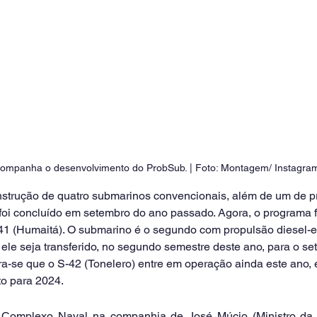
companha o desenvolvimento do ProbSub. | Foto: Montagem/ Instagra
nstrução de quatro submarinos convencionais, além de um de pr
foi concluído em setembro do ano passado. Agora, o programa f
41 (Humaitá). O submarino é o segundo com propulsão diesel-elé
 ele seja transferido, no segundo semestre deste ano, para o set
-se que o S-42 (Tonelero) entre em operação ainda este ano, 
to para 2024. 
o Complexo Naval na companhia de José Múcio (Ministro da 