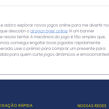
 e adoro explorar novos jogos online para me divertir no
 que descobri o 
dragon tiger online
. Vi um banner 
e resolvi tentar. A mecânica do jogo é tão simples que, 
cia, consegui engatar boas jogadas rapidamente. 
sperada, usei o prêmio para comprar um presente para 
dida para quem curte jogos dinâmicos e emocionantes
EGAÇÃO RÁPIDA
NOSSAS REDES