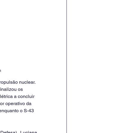
m
opulsão nuclear. 
inalizou os 
trica a concluir 
or operativo da 
enquanto o S-43 
Defesa), Luciana 