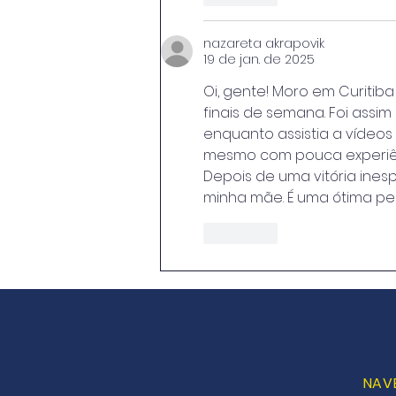
nazareta akrapovik
19 de jan. de 2025
Oi, gente! Moro em Curitiba
finais de semana. Foi assim
enquanto assistia a vídeos 
mesmo com pouca experiên
Depois de uma vitória ine
minha mãe. É uma ótima pe
Curtir
NAV