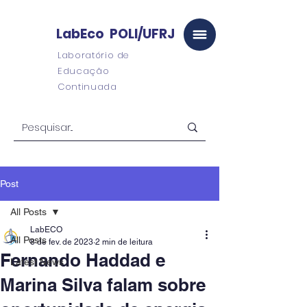
LabEco POLI/UFRJ
Laboratório de
Educação
Continuada
Post
All Posts
LabECO
All Posts
8 de fev. de 2023
2 min de leitura
Fernando Haddad e
Latest News
Marina Silva falam sobre