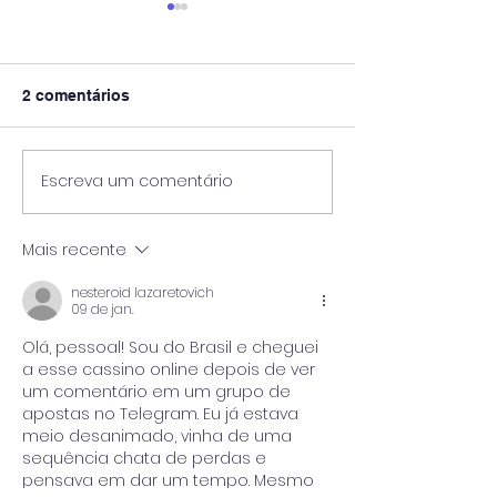
2 comentários
Escreva um comentário
Projeto de captura de
Governo do Ur
carbono a bordo ganha
anuncia invest
aprovação da Bureau
US$ 4 bilhões p
Mais recente
Veritas (BV)
produção de hi
verde
nesteroid lazaretovich
09 de jan.
Olá, pessoal! Sou do Brasil e cheguei 
a esse cassino online depois de ver 
um comentário em um grupo de 
apostas no Telegram. Eu já estava 
meio desanimado, vinha de uma 
sequência chata de perdas e 
pensava em dar um tempo. Mesmo 