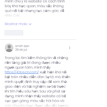
mình chú ý là website có cách trình 
bày khá trực quan, màu sắc không 
quá nổi bật nhưng tạo cảm giác dễ 
nhìn. Các…
Mostrar mais
Curtir
smith ben
28 de jul.
Trong lúc tìm kiếm thông tin về những 
nền tảng giải trí đang được nhiều 
người quan tâm, mình thấy 
https://42ps.cn.com/
 xuất hiện khá nổi 
bật trên nhiều diễn đàn. Sự tò mò khiến 
mình quyết định truy cập để xem thử 
giao diện và trải nghiệm sơ bộ trước 
khi tìm hiểu sâu hơn. Sau vài phút sử 
dụng, mình nhận thấy website có bố 
cục gọn gàng, màu sắc hài hòa và 
các chuyên mục được sắp xếp tương…