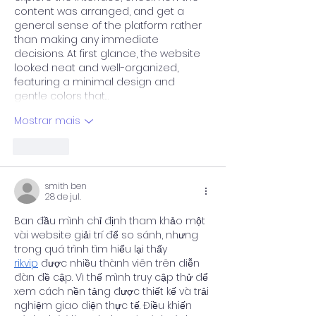
content was arranged, and get a 
general sense of the platform rather 
than making any immediate 
decisions. At first glance, the website 
looked neat and well-organized, 
featuring a minimal design and 
gentle colors that…
Mostrar mais
Curtir
smith ben
28 de jul.
Ban đầu mình chỉ định tham khảo một 
vài website giải trí để so sánh, nhưng 
trong quá trình tìm hiểu lại thấy 
rikvip
 được nhiều thành viên trên diễn 
đàn đề cập. Vì thế mình truy cập thử để 
xem cách nền tảng được thiết kế và trải 
nghiệm giao diện thực tế. Điều khiến 