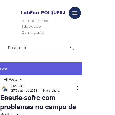
LabEco POLI/UFRJ
Laboratório de
Educação
Continuada
Post
All Posts
LabECO
All Posts
27 de abr. de 2023
1 min de leitura
Enauta sofre com
Latest News
problemas no campo de