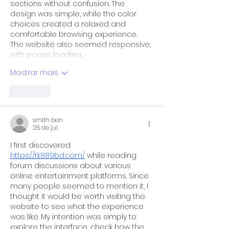
sections without confusion. The 
design was simple, while the color 
choices created a relaxed and 
comfortable browsing experience. 
The website also seemed responsive, 
with pages loading…
Mostrar mais
Curtir
smith ben
28 de jul.
I first discovered 
https://tk889bd.com/
 while reading 
forum discussions about various 
online entertainment platforms. Since 
many people seemed to mention it, I 
thought it would be worth visiting the 
website to see what the experience 
was like. My intention was simply to 
explore the interface, check how the 