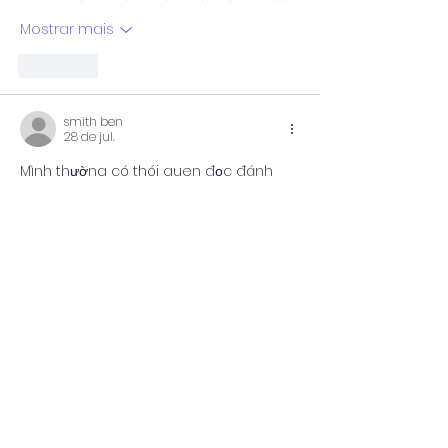
Mostrar mais
Curtir
smith ben
28 de jul.
Mình thường có thói quen đọc đánh 
giá trên các diễn đàn trước khi tìm hiểu 
một nền tảng giải trí mới và trong quá 
trình đó đã thấy 
https://rik-
vip.casino/
 được nhắc đến khá nhiều. Vì 
muốn có góc nhìn khách quan hơn 
nên mình quyết định vào xem thử giao 
diện cũng như cách website hoạt 
động. Theo cảm nhận ban đầu, thiết kế 
của trang khá đơn giản nhưng vẫn tạo 
cảm giác hiện đại, bố cục được sắp…
Mostrar mais
Curtir