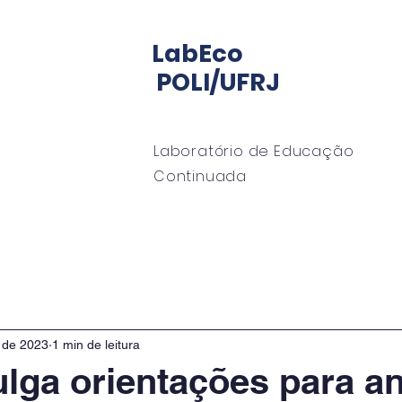
LabEco
POLI/UFRJ
Laboratório de Educação
Continuada
io LabECO
Mentoria
EngeMan
EngeOffshor
. de 2023
1 min de leitura
lga orientações para an