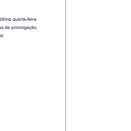
tima quarta-feira 
s de prorrogação 
l. 