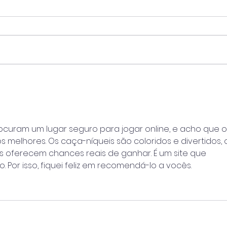
Projeto de captura de
Gove
carbono a bordo ganha
anun
aprovação da Bureau
US$ 
Veritas (BV)
prod
verd
rocuram um lugar seguro para jogar online, e acho que o
s melhores. Os caça-níqueis são coloridos e divertidos, 
us oferecem chances reais de ganhar. É um site que 
. Por isso, fiquei feliz em recomendá-lo a vocês.