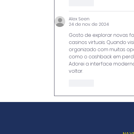
Curtir
Alex Seen
24 de nov. de 2024
Gosto de explorar novas 
casinos virtuais. Quando visi
organizado com muitas op
como o cashback em perda
Adorei a interface moderna
voltar.
Curtir
NAV