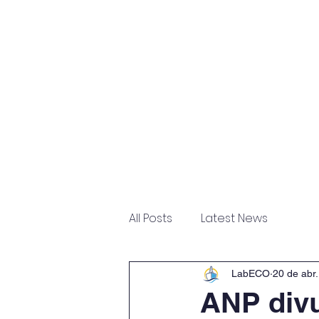
Home
Sobre
Escritór
All Posts
Latest News
LabECO
20 de abr
ANP divu