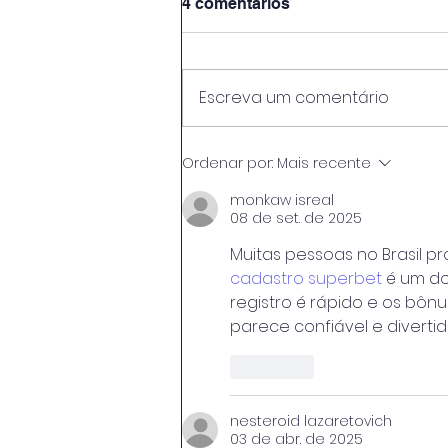
4 comentários
Escreva um comentário
Baker Hughes firma acordo
Ordenar por:
Mais recente
de US$ 9 bilhões com a
Modec
monkaw isreal
08 de set. de 2025
Muitas pessoas no Brasil p
cadastro superbet
 é um do
registro é rápido e os bôn
parece confiável e divertido
Curtir
nesteroid lazaretovich
03 de abr. de 2025