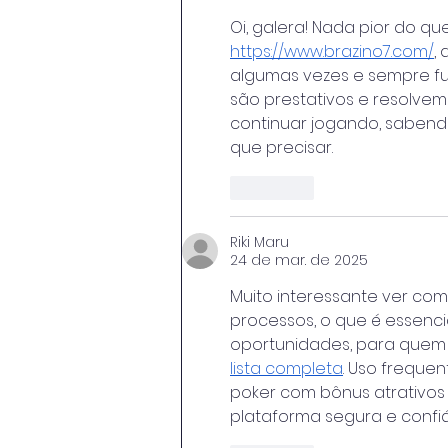
Oi, galera! Nada pior do q
https://www.brazino7.com/
,
algumas vezes e sempre fu
são prestativos e resolvem
continuar jogando, sabend
que precisar.
Curtir
Riki Maru
24 de mar. de 2025
Muito interessante ver com
processos, o que é essenci
oportunidades, para quem g
lista completa
. Uso freque
poker com bônus atrativos 
plataforma segura e confiá