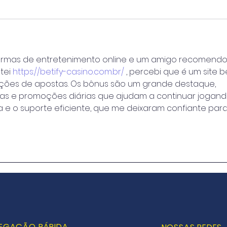
formas de entretenimento online e um amigo recomendo
tei 
https://betify-casino.com.br/
 , percebi que é um site 
ções de apostas. Os bônus são um grande destaque, 
s e promoções diárias que ajudam a continuar jogando
 e o suporte eficiente, que me deixaram confiante para
EGAÇÃO RÁPIDA