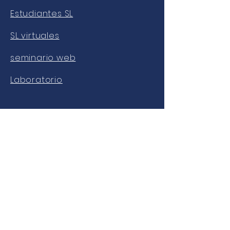
Estudiantes SL
SL virtuales
seminario web
Laboratorio
NUESTRAS REDES
Facebook
gorjeo
Instagram
YouTube
LinkedIn