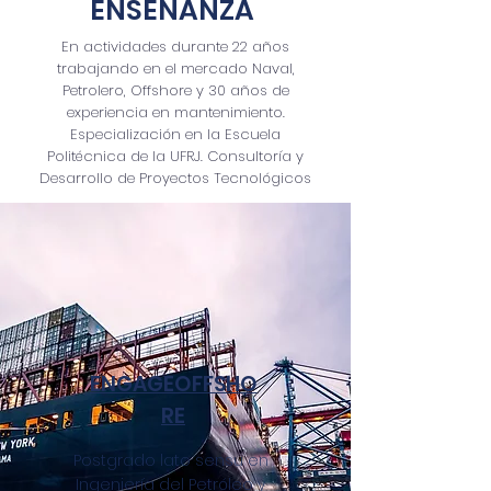
ENSEÑANZA
En actividades durante 22 años
trabajando en el mercado Naval,
Petrolero, Offshore y 30 años de
experiencia en mantenimiento.
Especialización en la Escuela
Politécnica de la UFRJ. Consultoría y
Desarrollo de Proyectos Tecnológicos
ENGAGEOFFSHO
RE
Postgrado lato sensu en
Ingeniería del Petróleo y