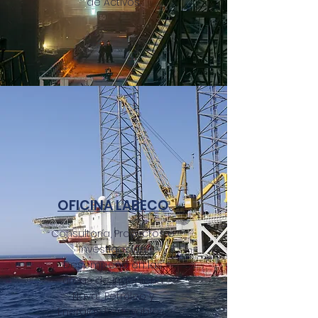
de Activos.
OFICINA LABECO
Consultoría, Proyectos e
Investigación.
Desempeño en las
áreas de Ingeniería
Naval, Petróleo y
Energías Renovables.