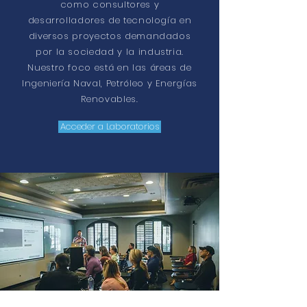
como consultores y
desarrolladores de tecnología en
diversos proyectos demandados
por la sociedad y la industria.
Nuestro foco está en las áreas de
Ingeniería Naval, Petróleo y Energías
Renovables.
Acceder a Laboratorios