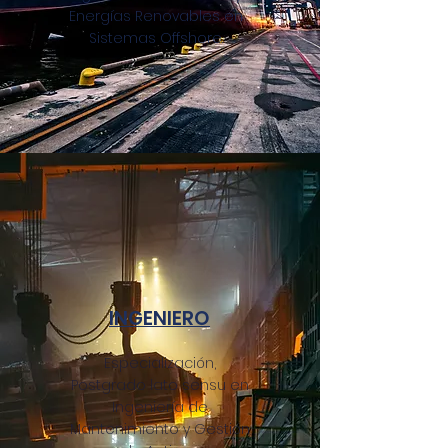
Energías Renovables en
Sistemas Offshore.
INGENIERO
Especialización,
Postgrado lato sensu en
Ingeniería de
Mantenimiento y Gestión