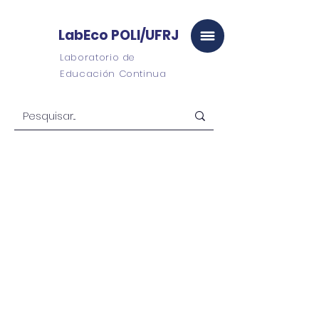
LabEco POLI/UFRJ
Laboratorio de
Educación Continua
LabEco
POLI/UFRJ
Campus Virtual
graduado
universitario
Posgraduación
Consultoría y
Proyectos