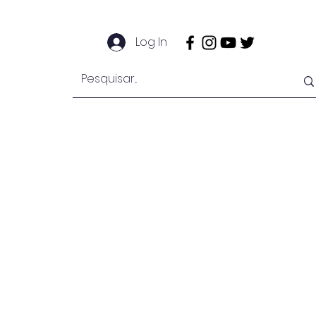
Log In
EngeMan
EngeOffshore
Mais