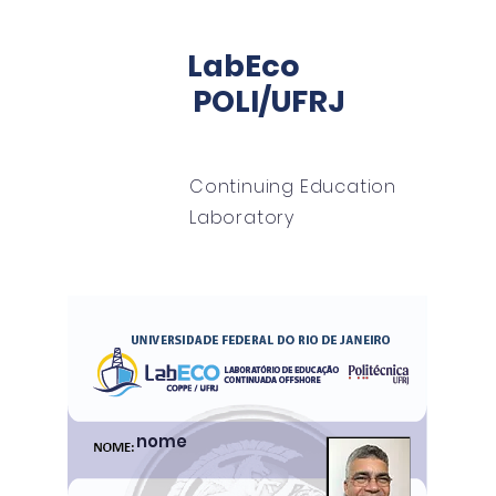
LabEco
POLI/UFRJ
Continuing Education
Laboratory
home
About
LabECO office
mentoring
nome