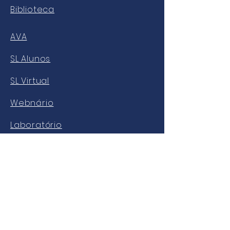
Biblioteca
AVA
SL Alunos
SL Virtual
Webnário
Laboratório
NOSSAS REDES
Facebook
Twitter
Instagram